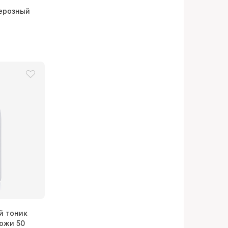
ерозный
й тоник
ожи 50