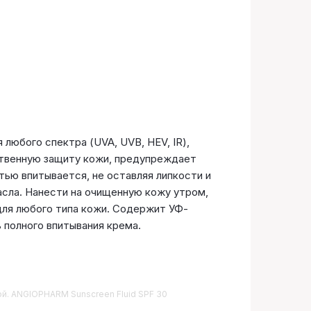
юбого спектра (UVA, UVB, HEV, IR),
ственную защиту кожи, предупреждает
ью впитывается, не оставляя липкости и
сла. Нанести на очищенную кожу утром,
 для любого типа кожи. Содержит УФ-
 полного впитывания крема.
кой. ANGIOPHARM Sunscreen Fluid SPF 30