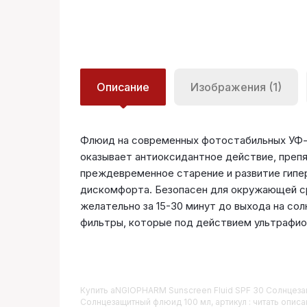
Описание
Изображения (1)
Флюид на современных фотостабильных УФ-ф
оказывает антиоксидантное действие, преп
преждевременное старение и развитие гипер
дискомфорта. Безопасен для окружающей ср
желательно за 15-30 минут до выхода на сол
фильтры, которые под действием ультрафио
Купить
ANGIOPHARM Sunscreen Fluid SPF 30 Солнцез
Солнцезащитный флюид 100 мл, артикул : читать описа