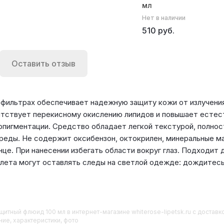
мл
Нет в наличии
510 руб.
Оставить отзыв
ильтрах обеспечивает надежную защиту кожи от излучения л
ятствует перекисному окислению липидов и повышает есте
пигментации. Средство обладает легкой текстурой, полност
еды. Не содержит оксибензон, октокрилен, минеральные ма
нце. При нанесении избегать области вокруг глаз. Подходит
лета могут оставлять следы на светлой одежде: дождитесь
ащитный флюид 100 мл
в интернет-магазине whiterose-lipetsk.ru с достав
ние, характеристики, фото