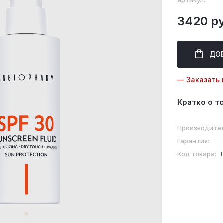
артикул:
3420 ру
ДО
— Заказать 
Кратко о т
Производител
Гарантия:
Код товара: