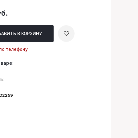
б.
БАВИТЬ
В КОРЗИНУ
по телефону
оваре:
ь:
ID2259