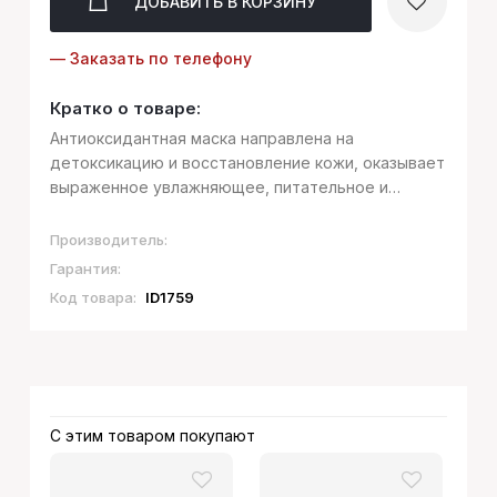
ДОБАВИТЬ
В КОРЗИНУ
— Заказать по телефону
Кратко о товаре:
Антиоксидантная маска направлена на
детоксикацию и восстановление кожи, оказывает
выраженное увлажняющее, питательное и
регенерирующее действие, профилактирует
преждевременное старение кожи, вызванное
Производитель:
оксидативных стрессом и негативным
Гарантия:
воздействием окр...
Код товара:
ID1759
С этим товаром покупают