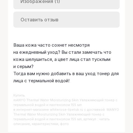
Изображения (1)
Оставить отзыв
Ваша кожа часто сохнет несмотря
на ежедневный уход? Вы стали замечать что
кожа шелушиться, а цвет лица стал тусклым
и серым?
Тогда вам нужно добавить в ваш уход тонер для
лица с термальной водой!
Купить
MANYO Thermal Water Moisturizing Skin Увлажняющий тонер с
термальной водой и пантенолом 155 мл
в интернет-магазине whiterose-lipetsk.ru с доставкой. MANYO
Thermal Water Moisturizing Skin Увлажняющий тонер с
термальной водой и пантенолом 155 мл, артикул : читать
описание, характеристики, фото