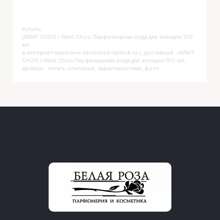
Купить
JIMMY CHOO I Want Choo Парфюмерная вода для женщин 100
мл
в интернет-магазине whiterose-lipetsk.ru с доставкой. JIMMY
CHOO I Want Choo Парфюмерная вода для женщин 100 мл,
артикул : читать описание, характеристики, фото