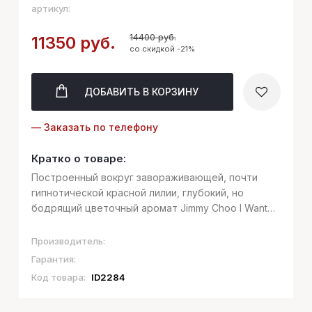
артикул:
14400 руб.
11350 руб.
со скидкой -21%
ДОБАВИТЬ
В КОРЗИНУ
— Заказать по телефону
Кратко о товаре:
Построенный вокруг завораживающей, почти
гипнотической красной лилии, глубокий, но
бодрящий цветочный аромат Jimmy Choo I Want
Choo сочетает мягкие ноты утонченной ванили с
чувственными флюидами пряно-медового
Производитель:
жасмина самбака
Гарантия:
Код товара:
ID2284