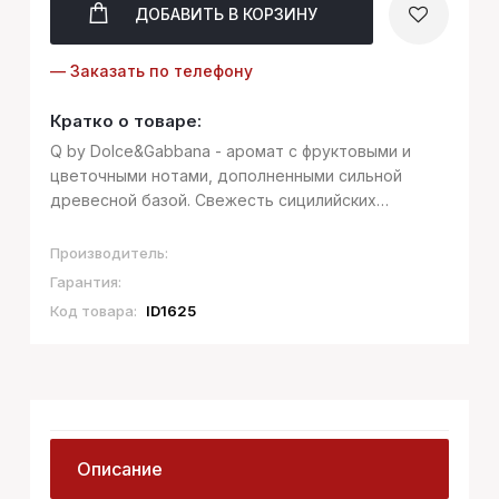
ДОБАВИТЬ
В КОРЗИНУ
— Заказать по телефону
Кратко о товаре:
Q by Dolce&Gabbana - аромат с фруктовыми и
цветочными нотами, дополненными сильной
древесной базой. Свежесть сицилийских
лимонов, контрастирующая с терпко-сладкими
нотами вишни, придает аромату утончённый и в
Производитель:
тоже время дерзкий акцент.
Гарантия:
Код товара:
ID1625
Описание