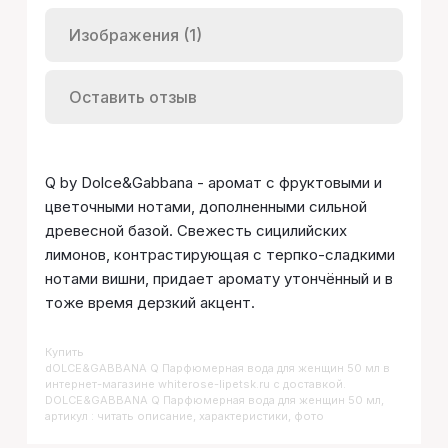
Изображения (1)
Оставить отзыв
Q by Dolce&Gabbana - аромат с фруктовыми и
цветочными нотами, дополненными сильной
древесной базой. Свежесть сицилийских
лимонов, контрастирующая с терпко-сладкими
нотами вишни, придает аромату утончённый и в
тоже время дерзкий акцент.
Купить
DOLCE&GABBANA Q Парфюмерная вода для женщин 50 мл
в
интернет-магазине whiterose-lipetsk.ru с доставкой.
DOLCE&GABBANA Q Парфюмерная вода для женщин 50 мл,
артикул : читать описание, характеристики, фото