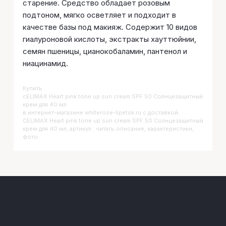
старение. Средство обладает розовым
подтоном, мягко осветляет и подходит в
качестве базы под макияж. Содержит 10 видов
гиалуроновой кислоты, экстракты хауттюйнии,
семян пшеницы, цианокобаламин, пантенол и
ниацинамид.
Купить
CELIMAX Heart pink tone up sun cream SPF 50 Солнцезащитный
крем для 40 мл
в интернет-магазине whiterose-lipetsk.ru с доставкой.
CELIMAX Heart pink tone up sun cream SPF 50 Солнцезащитный
крем для 40 мл, артикул : читать описание, характеристики,
фото