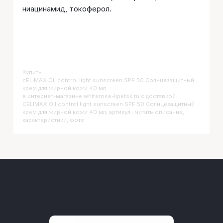
ниацинамид, токоферол.
Купить
CELIMAX Oil control light sunscreen SPF 50 Солнцезащитный
крем для жирной кожи 40 мл
в интернет-магазине whiterose-lipetsk.ru с доставкой.
CELIMAX Oil control light sunscreen SPF 50 Солнцезащитный
крем для жирной кожи 40 мл, артикул : читать описание,
характеристики, фото