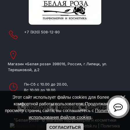
+7 (920) 508-12-80
Магазин «Белая роза» 398016, Россия, г.Липецк, ул.
Терешковой, д.2
Пн-Сб с 10.00 до 20.00,
Вс 10.00 до 18.00
Этот сайт использует файлы cookies для более
комфортной работы пользователя. Продолжая
WhatsApp
Telegram
ВКонтакте
просмотр страниц сайта, вы соглашаетесь с
Политикой
использования файлов cookies
.
"Белая роза" © Магазин парфюмерии и косметики
www.whiterose-lipetsk.ru
|
Политика
СОГЛАСИТЬСЯ