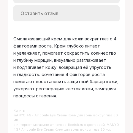
Оставить отзыв
Омолаживающий крем для кожи вокруг глаз с 4
факторами роста. Крем глубоко питает
и увлажняет, помогает сокрастить количество
и глубину морщин, визуально разглаживает
и подтягивает кожу, возвращая ей упругость
и гладкость. сочетание 4 факторов роста
помогают восстановить защитный барьер кожи,
ускоряют регенерацию клеток кожи, замедляя
процессы старения.
Купить
MANYO 4GF Ampoule Eye Cream Крем для зоны вокруг глаз 30
мл
в интернет-магазине whiterose-lipetsk.ru с доставкой. MANYO
4GF Ampoule Eye Cream Крем для зоны вокруг глаз 30 мл,