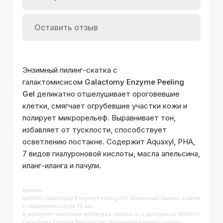
Оставить отзыв
Энзимный пилинг-скатка с
галактомисисом
Galactomy Enzyme Peeling
Gel
деликатно отшелушивает ороговевшие
клетки, смягчает огрубевшие участки кожи и
полирует микрорельеф. Выравнивает тон,
избавляет от тусклости, способствует
осветлению постакне. Содержит Aquaxyl, PHA,
7 видов гиалуроновой кислоты, масла апельсина,
иланг-иланга и пачули.
Купить
MANYO Galactomy Enzyme Peeling Gel Энзимный пилинг-скатка
с галактомисисом 75 мл
в интернет-магазине whiterose-lipetsk.ru с доставкой. MANYO
Galactomy Enzyme Peeling Gel Энзимный пилинг-скатка с