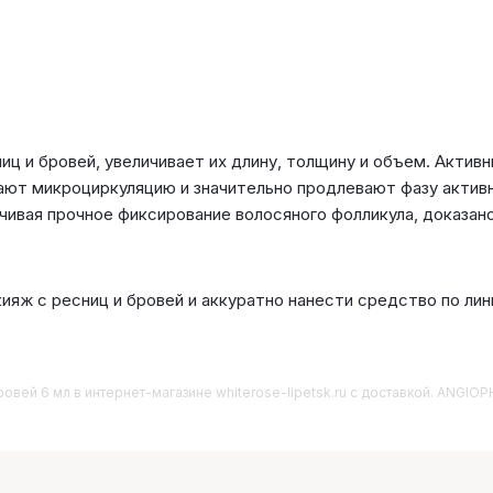
ц и бровей, увеличивает их длину, толщину и объем. Актив
ают микроциркуляцию и значительно продлевают фазу активн
ивая прочное фиксирование волосяного фолликула, доказано
яж с ресниц и бровей и аккуратно нанести средство по лини
ровей 6 мл
в интернет-магазине whiterose-lipetsk.ru с доставкой. ANGIO