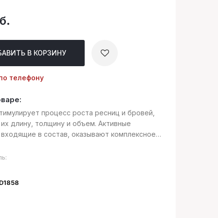
б.
БАВИТЬ
В КОРЗИНУ
по телефону
оваре:
тимулирует процесс роста ресниц и бровей,
 их длину, толщину и объем. Активные
 входящие в состав, оказывают комплексное
, улучшают микроциркуляцию и значительно
азу активного роста волос, стимули...
ь:
ID1858