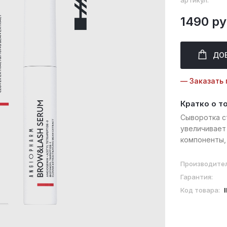
артикул:
1490 ру
ДО
— Заказать 
Кратко о т
Сыворотка с
увеличивает
компоненты,
воздействие
продлевают ф
Производител
Гарантия:
Код товара: