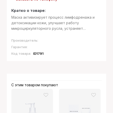
Кратко о товаре:
Маска активизирует процесс лимфодренажа и
детоксикации кожи, улучшает работу
микроциркуляторного русла, устраняет
пастозность, укрепляет стенки капилляров и
повышает их тонус, оказывает мощное
Производитель:
противоотечное действие. Активные
Гарантия:
компоненты, входящие в со...
Код товара:
ID1791
С этим товаром покупают