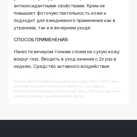
антиоксидантными свойствами. Крем не
повышает фоточувствительность кожи и
подходит для ежедневного применения как в
утреннем, так и в вечернем уходе
СПОСОБ ПРИМЕНЕНИЯ:
Нанести вечером тонким слоем на сухую кожу
вокруг глаз. Вводить в уход начиная с 2х раз в
неделю. Средство активного воздействия
Купить
ANGIOPHARM Крем для кожи вокруг глаз с HPR 5 мл
в
интернет-магазине whiterose-lipetsk.ru с доставкой.
ANGIOPHARM Крем для кожи вокруг глаз с HPR 5 мл, артикул :
читать описание, характеристики, фото