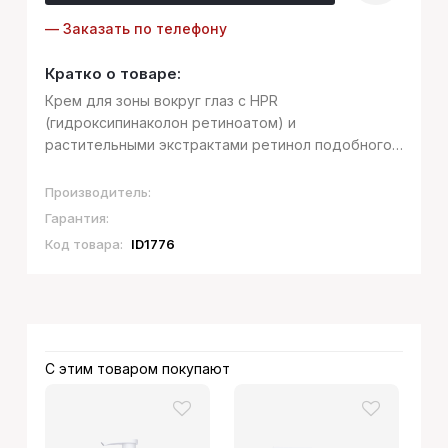
— Заказать по телефону
Кратко о товаре:
Крем для зоны вокруг глаз с HPR
(гидроксипинаколон ретиноатом) и
растительными экстрактами ретинол подобного
действия оказывает выраженное
омолаживающее действие, стимулирует синтез
Производитель:
компонентов дермального матрикса,
Гарантия:
корректирует гиперпигментацию, сокра...
Код товара:
ID1776
С этим товаром покупают