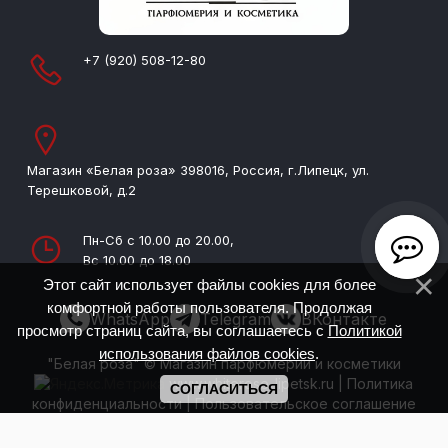
+7 (920) 508-12-80
Магазин «Белая роза» 398016, Россия, г.Липецк, ул.
Терешковой, д.2
Пн-Сб с 10.00 до 20.00,
Вс 10.00 до 18.00
Этот сайт использует файлы cookies для более
комфортной работы пользователя. Продолжая
WhatsApp
Telegram
ВКонтакте
просмотр страниц сайта, вы соглашаетесь с
Политикой
использования файлов cookies
.
"Белая роза" © Магазин парфюмерии и косметики
www.whiterose-lipetsk.ru
|
Политика
СОГЛАСИТЬСЯ
конфиденциальности
|
Пользовательское соглашение