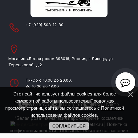
+7 (920) 508-12-80
Магазин «Белая роза» 398016, Россия, г.Липецк, ул.
Терешковой, д.2
Пн-Сб с 10.00 до 20.00,
Вс 10.00 до 18.00
Этот сайт использует файлы cookies для более
комфортной работы пользователя. Продолжая
WhatsApp
Telegram
ВКонтакте
просмотр страниц сайта, вы соглашаетесь с
Политикой
использования файлов cookies
.
"Белая роза" © Магазин парфюмерии и косметики
www.whiterose-lipetsk.ru
|
Политика
СОГЛАСИТЬСЯ
конфиденциальности
|
Пользовательское соглашение