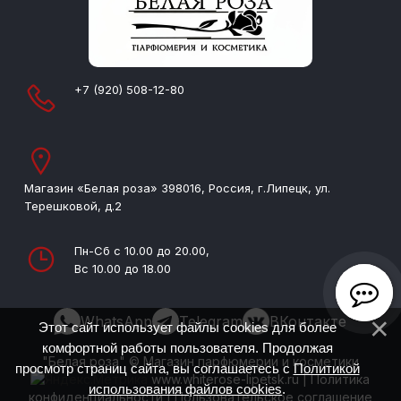
+7 (920) 508-12-80
Магазин «Белая роза» 398016, Россия, г.Липецк, ул.
Терешковой, д.2
Пн-Сб с 10.00 до 20.00,
Вс 10.00 до 18.00
WhatsApp
Telegram
ВКонтакте
Этот сайт использует файлы cookies для более
комфортной работы пользователя. Продолжая
"Белая роза" © Магазин парфюмерии и косметики
просмотр страниц сайта, вы соглашаетесь с
Политикой
www.whiterose-lipetsk.ru
|
Политика
использования файлов cookies
.
конфиденциальности
|
Пользовательское соглашение