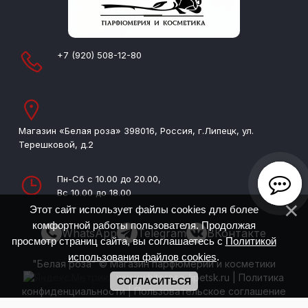
+7 (920) 508-12-80
Магазин «Белая роза» 398016, Россия, г.Липецк, ул.
Терешковой, д.2
Пн-Сб с 10.00 до 20.00,
Вс 10.00 до 18.00
Этот сайт использует файлы cookies для более
комфортной работы пользователя. Продолжая
WhatsApp
Telegram
ВКонтакте
просмотр страниц сайта, вы соглашаетесь с
Политикой
использования файлов cookies
.
"Белая роза" © Магазин парфюмерии и косметики
www.whiterose-lipetsk.ru
|
Политика
СОГЛАСИТЬСЯ
конфиденциальности
|
Пользовательское соглашение