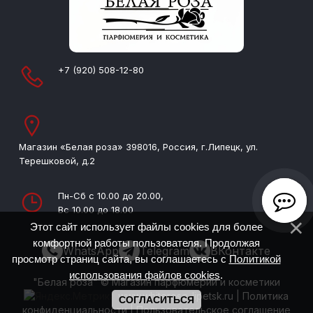
+7 (920) 508-12-80
Магазин «Белая роза» 398016, Россия, г.Липецк, ул.
Терешковой, д.2
Пн-Сб с 10.00 до 20.00,
Вс 10.00 до 18.00
Этот сайт использует файлы cookies для более
комфортной работы пользователя. Продолжая
WhatsApp
Telegram
ВКонтакте
просмотр страниц сайта, вы соглашаетесь с
Политикой
использования файлов cookies
.
"Белая роза" © Магазин парфюмерии и косметики
www.whiterose-lipetsk.ru
|
Политика
СОГЛАСИТЬСЯ
конфиденциальности
|
Пользовательское соглашение