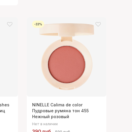
-33%
ashes
NINELLE Calima de color
ниц
Пудровые румяна тон 455
Нежный розовый
Нет в наличии
390 руб.
590 руб.