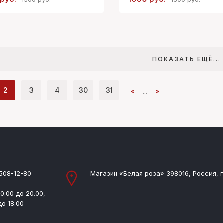
ПОКАЗАТЬ ЕЩЁ...
2
3
4
30
31
«
...
»
 508-12-80
Магазин «Белая роза» 398016, Россия, г
0.00 до 20.00,
до 18.00