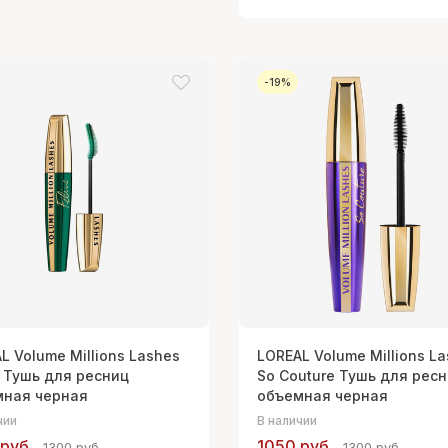
-19%
L Volume Millions Lashes
LOREAL Volume Millions L
e Тушь для ресниц
So Couture Тушь для рес
мная черная
объемная черная
чии
В наличии
руб.
1050 руб.
1300 руб.
1300 руб.