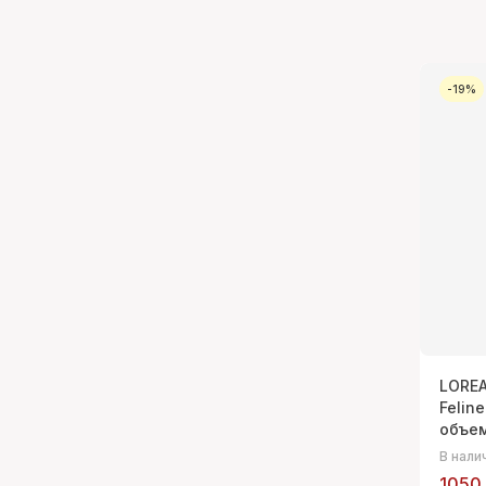
-19%
LOREA
Felin
объе
В нали
1050 