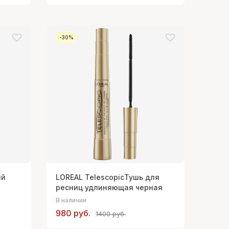
-30%
ый
LOREAL TelescopicТушь для
ресниц удлиняющая черная
В наличии
980 руб.
1400 руб.