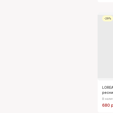
-29%
LOREA
ресни
В нали
680 р