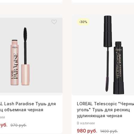
-30%
L Lash Paradise Тушь для
LOREAL Telescopic "Черн
ц объемная черная
уголь" Тушь для ресниц
удлиняющая черная
чии
В наличии
уб.
970 руб.
980 руб.
1400 руб.