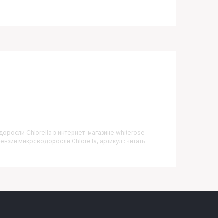
доросли Chlorella
в интернет-магазине whiterose-
нзии микроводоросли Chlorella, артикул : читать