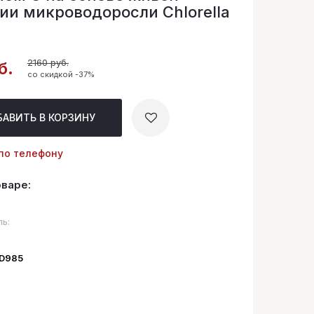
ии микроводоросли Chlorella
2160 руб.
б.
со скидкой -37%
БАВИТЬ
В КОРЗИНУ
по телефону
оваре:
ь:
ID985