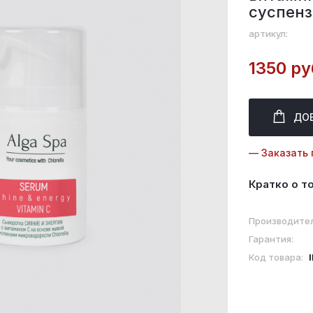
суспенз
артикул:
1350 ру
ДО
— Заказать 
Кратко о т
Производител
Гарантия:
Код товара: