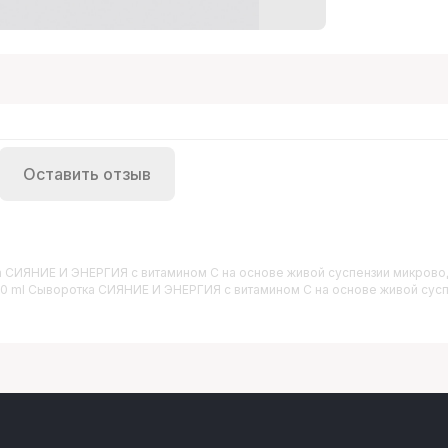
Оставить отзыв
тка СИЯНИЕ И ЭНЕРГИЯ с витамином С на основе живой суспензии микрово
gy 30 ml Сыворотка СИЯНИЕ И ЭНЕРГИЯ с витамином С на основе живой суспе