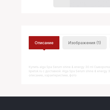
Описание
Изображения (1)
Купить
Alga Spa Serum shine & energy 30 ml Сыворо
lipetsk.ru с доставкой. Alga Spa Serum shine & ener
описание, характеристики, фото