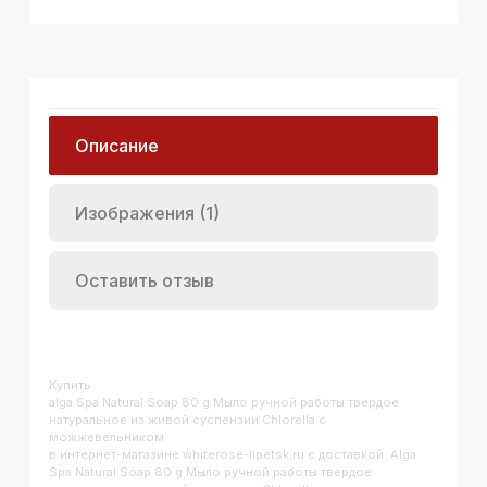
Описание
Изображения (1)
Оставить отзыв
Купить
Alga Spa Natural Soap 80 g Мыло ручной работы твердое
натуральное из живой суспензии Chlorella с
можжевельником
в интернет-магазине whiterose-lipetsk.ru с доставкой. Alga
Spa Natural Soap 80 g Мыло ручной работы твердое