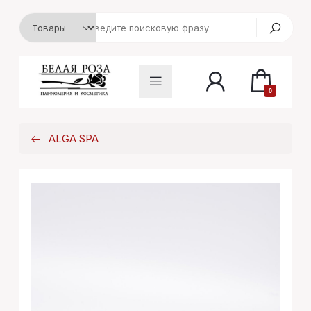
0
ALGA SPA