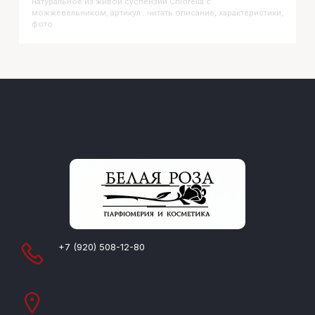
натуральное из живой суспензии Chlorella с
можжевельником, артикул : читать описание, характеристики,
фото
+7 (920) 508-12-80