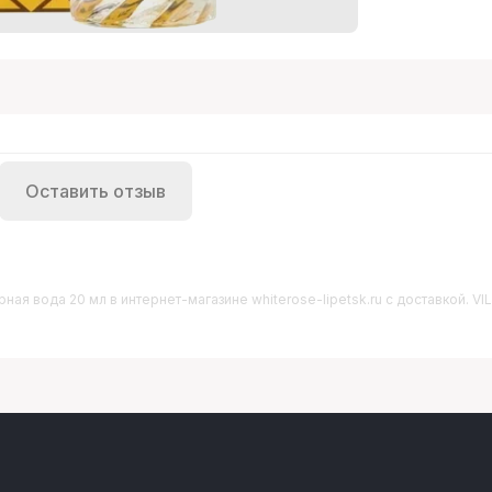
Оставить отзыв
рная вода 20 мл
в интернет-магазине whiterose-lipetsk.ru с доставкой.