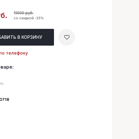
11000 руб.
б.
со скидкой -25%
БАВИТЬ
В КОРЗИНУ
по телефону
оваре:
ь:
ID718