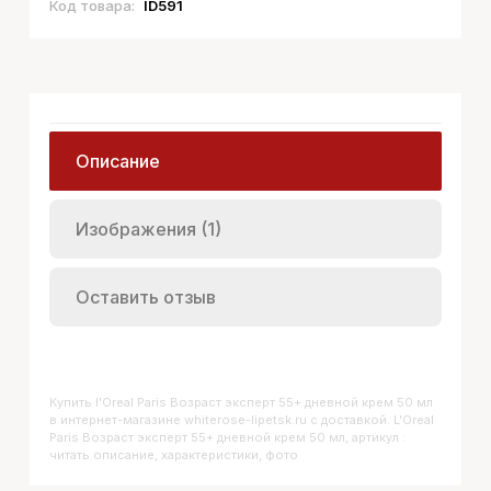
Код товара:
ID591
Описание
Изображения (1)
Оставить отзыв
Купить
L'Oreal Paris Возраст эксперт 55+ дневной крем 50 мл
в интернет-магазине whiterose-lipetsk.ru с доставкой. L'Oreal
Paris Возраст эксперт 55+ дневной крем 50 мл, артикул :
читать описание, характеристики, фото