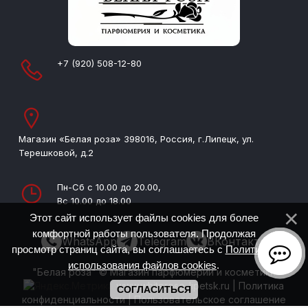
+7 (920) 508-12-80
Магазин «Белая роза» 398016, Россия, г.Липецк, ул.
Терешковой, д.2
Пн-Сб с 10.00 до 20.00,
Вс 10.00 до 18.00
Этот сайт использует файлы cookies для более
комфортной работы пользователя. Продолжая
WhatsApp
Telegram
ВКонтакте
просмотр страниц сайта, вы соглашаетесь с
Политикой
использования файлов cookies
.
"Белая роза" © Магазин парфюмерии и косметики
www.whiterose-lipetsk.ru
|
Политика
СОГЛАСИТЬСЯ
конфиденциальности
|
Пользовательское соглашение