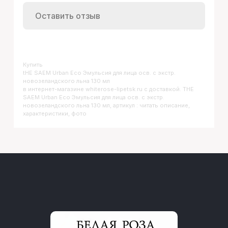
Оставить отзыв
Купить
THE SAEM Urban Eco Эмульсия для лица осв. с экстр.
новозеландского льна 130 мл
в интернет-магазине whiterose-lipetsk.ru с доставкой. THE
SAEM Urban Eco Эмульсия для лица осв. с экстр.
новозеландского льна 130 мл, артикул : читать описание,
характеристики, фото