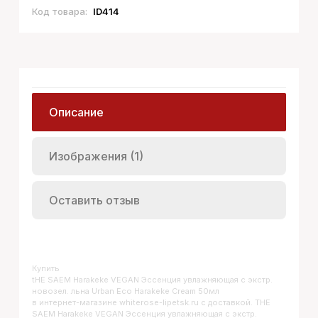
Код товара:
ID414
Описание
Изображения (1)
Оставить отзыв
Купить
THE SAEM Harakeke VEGAN Эссенция увлажняющая с экстр.
новозел. льна Urban Eco Harakeke Cream 50мл
в интернет-магазине whiterose-lipetsk.ru с доставкой. THE
SAEM Harakeke VEGAN Эссенция увлажняющая с экстр.