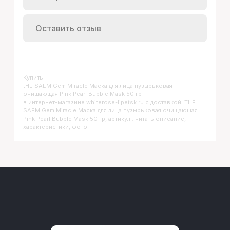
Оставить отзыв
Купить
THE SAEM Gem Miracle Маска для лица пузырьковая
очищающая Pink Pearl Bubble Mask 50 гр
в интернет-магазине whiterose-lipetsk.ru с доставкой. THE
SAEM Gem Miracle Маска для лица пузырьковая очищающая
Pink Pearl Bubble Mask 50 гр, артикул : читать описание,
характеристики, фото