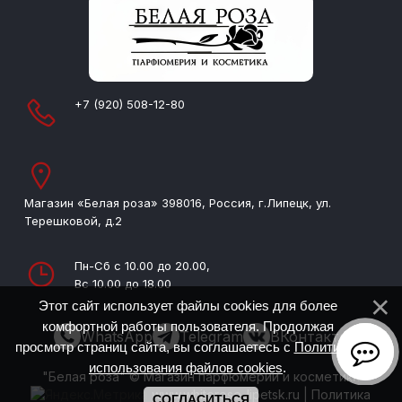
+7 (920) 508-12-80
Магазин «Белая роза» 398016, Россия, г.Липецк, ул.
Терешковой, д.2
Пн-Сб с 10.00 до 20.00,
Вс 10.00 до 18.00
Этот сайт использует файлы cookies для более
комфортной работы пользователя. Продолжая
WhatsApp
Telegram
ВКонтакте
просмотр страниц сайта, вы соглашаетесь с
Политикой
использования файлов cookies
.
"Белая роза" © Магазин парфюмерии и косметики
www.whiterose-lipetsk.ru
|
Политика
СОГЛАСИТЬСЯ