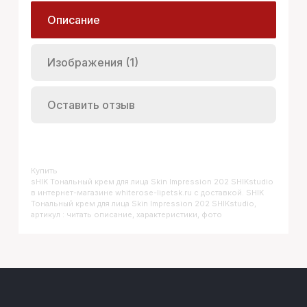
Описание
Изображения (1)
Оставить отзыв
Купить
SHIK Тональный крем для лица Skin Impression 202 SHIKstudio
в интернет-магазине whiterose-lipetsk.ru с доставкой. SHIK
Тональный крем для лица Skin Impression 202 SHIKstudio,
артикул : читать описание, характеристики, фото