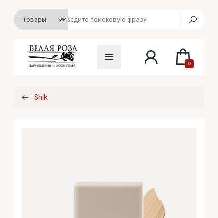
0
Shik