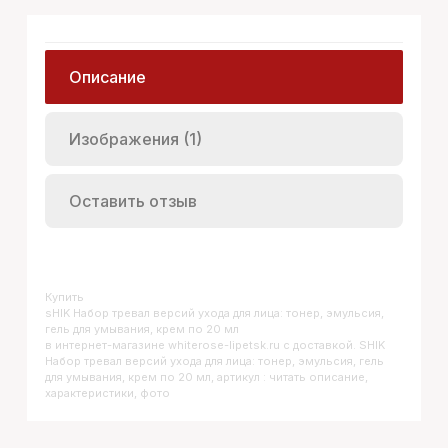
Описание
Изображения (1)
Оставить отзыв
Купить
SHIK Набор тревал версий ухода для лица: тонер, эмульсия,
гель для умывания, крем по 20 мл
в интернет-магазине whiterose-lipetsk.ru с доставкой. SHIK
Набор тревал версий ухода для лица: тонер, эмульсия, гель
для умывания, крем по 20 мл, артикул : читать описание,
характеристики, фото