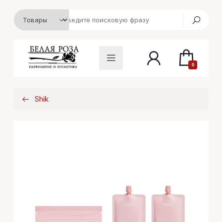
0
Shik