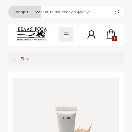
0
Shik