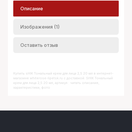
Описание
Изображения (1)
Оставить отзыв
Купить
SHIK Тональный крем для лица 2,5 20 мл
в интернет-
магазине whiterose-lipetsk.ru с доставкой. SHIK Тональный
крем для лица 2,5 20 мл, артикул : читать описание,
характеристики, фото