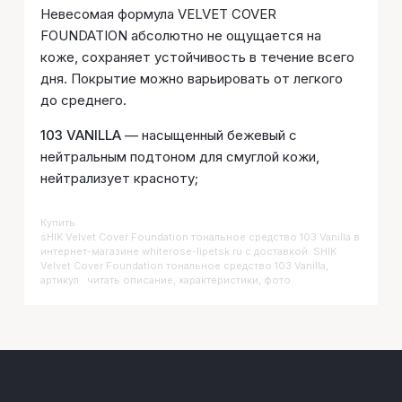
Невесомая формула VELVET COVER
FOUNDATION абсолютно не ощущается на
коже, сохраняет устойчивость в течение всего
дня. Покрытие можно варьировать от легкого
до среднего.
103 VANILLA
— насыщенный бежевый с
нейтральным подтоном для смуглой кожи,
нейтрализует красноту;
Купить
SHIK Velvet Cover Foundation тональное средство 103 Vanilla
в
интернет-магазине whiterose-lipetsk.ru с доставкой. SHIK
Velvet Cover Foundation тональное средство 103 Vanilla,
артикул : читать описание, характеристики, фото