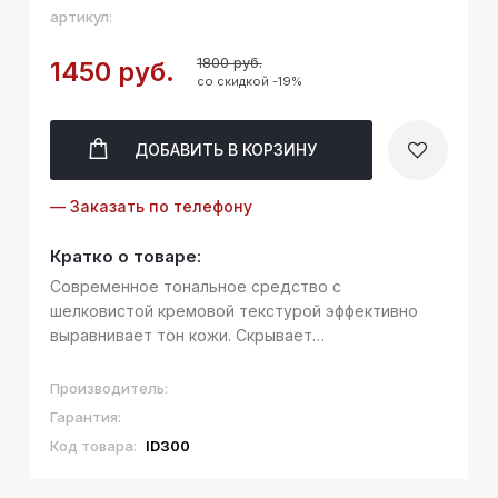
артикул:
1800 руб.
1450 руб.
со скидкой -19%
ДОБАВИТЬ
В КОРЗИНУ
— Заказать по телефону
Кратко о товаре:
Современное тональное средство с
шелковистой кремовой текстурой эффективно
выравнивает тон кожи. Скрывает
несовершенства, уменьшает признаки усталости
и создает безупречное естественное покрытие.
Производитель:
Невесомая формула VELVET COVER FOUNDATION
Гарантия:
абсолютно не о...
Код товара:
ID300