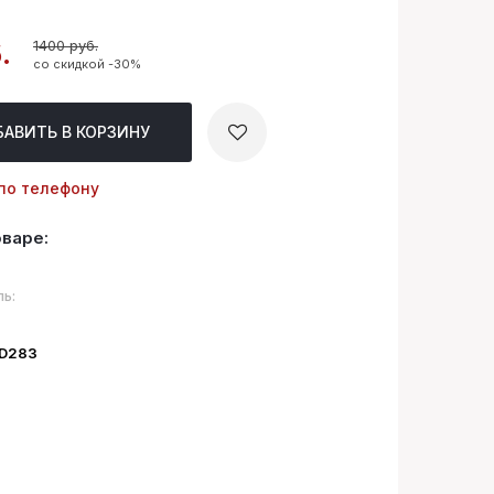
1400 руб.
.
со скидкой -30%
БАВИТЬ
В КОРЗИНУ
по телефону
оваре:
ь:
ID283