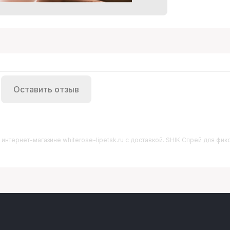
Оставить отзыв
 интернет-магазине whiterose-lipetsk.ru с доставкой. SHIK Спрей для фикс