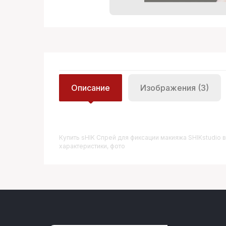
Описание
Изображения (3)
Купить
SHIK Спрей для фиксации макияжа SHIKstudio
в
характеристики, фото