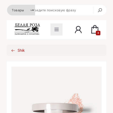
0
Shik