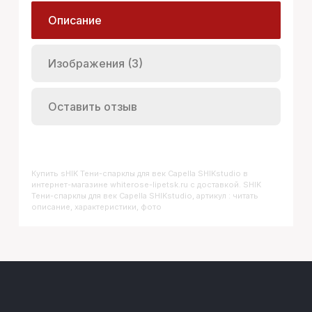
Описание
Изображения (3)
Оставить отзыв
Купить
SHIK Тени-спарклы для век Capella SHIKstudio
в
интернет-магазине whiterose-lipetsk.ru с доставкой. SHIK
Тени-спарклы для век Capella SHIKstudio, артикул : читать
описание, характеристики, фото