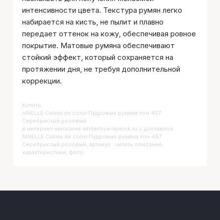
интенсивности цвета. Текстура румян легко
набирается на кисть, не пылит и плавно
передает оттенок на кожу, обеспечивая ровное
покрытие. Матовые румяна обеспечивают
стойкий эффект, который сохраняется на
протяжении дня, не требуя дополнительной
коррекции.
Купить
NINELLE Calima de color Пудровые румяна тон 457
Серебристый розовый
в интернет-магазине whiterose-lipetsk.ru с доставкой.
NINELLE Calima de color Пудровые румяна тон 457
Серебристый розовый, артикул : читать описание,
характеристики, фото