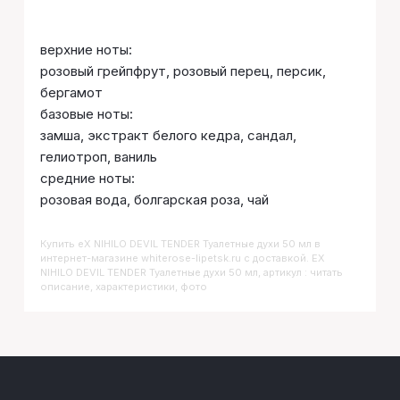
верхние ноты:
розовый грейпфрут, розовый перец, персик,
бергамот
базовые ноты:
замша, экстракт белого кедра, сандал,
гелиотроп, ваниль
средние ноты:
розовая вода, болгарская роза, чай
Купить
EX NIHILO DEVIL TENDER Туалетные духи 50 мл
в
интернет-магазине whiterose-lipetsk.ru с доставкой. EX
NIHILO DEVIL TENDER Туалетные духи 50 мл, артикул : читать
описание, характеристики, фото