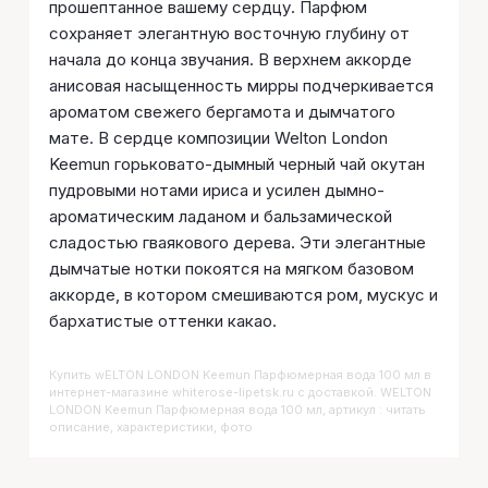
прошептанное вашему сердцу. Парфюм
сохраняет элегантную восточную глубину от
начала до конца звучания. В верхнем аккорде
анисовая насыщенность мирры подчеркивается
ароматом свежего бергамота и дымчатого
мате. В сердце композиции Welton London
Keemun горьковато-дымный черный чай окутан
пудровыми нотами ириса и усилен дымно-
ароматическим ладаном и бальзамической
сладостью гваякового дерева. Эти элегантные
дымчатые нотки покоятся на мягком базовом
аккорде, в котором смешиваются ром, мускус и
бархатистые оттенки какао.
Купить
WELTON LONDON Keemun Парфюмерная вода 100 мл
в
интернет-магазине whiterose-lipetsk.ru с доставкой. WELTON
LONDON Keemun Парфюмерная вода 100 мл, артикул : читать
описание, характеристики, фото