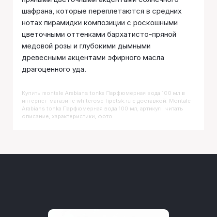
шафрана, которые переплетаются в средних
нотах пирамидки композиции с роскошными
цветочными оттенками бархатисто-пряной
медовой розы и глубокими дымными
древесными акцентами эфирного масла
драгоценного уда.
Купить
Montale Arabians tonka Парфюмерная вода 100 мл
в
интернет-магазине whiterose-lipetsk.ru с доставкой. Montale
Arabians tonka Парфюмерная вода 100 мл, артикул : читать
описание, характеристики, фото