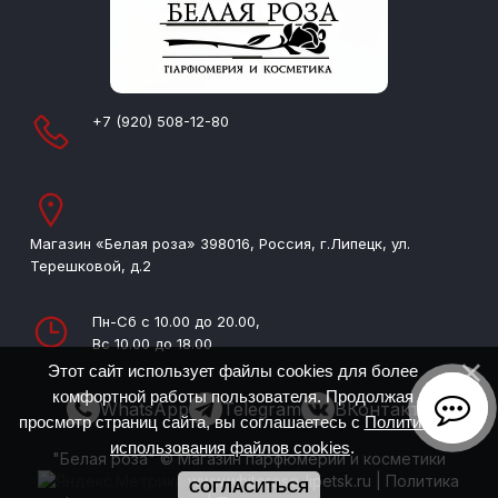
+7 (920) 508-12-80
Магазин «Белая роза» 398016, Россия, г.Липецк, ул.
Терешковой, д.2
Пн-Сб с 10.00 до 20.00,
Вс 10.00 до 18.00
Этот сайт использует файлы cookies для более
комфортной работы пользователя. Продолжая
WhatsApp
Telegram
ВКонтакте
просмотр страниц сайта, вы соглашаетесь с
Политикой
использования файлов cookies
.
"Белая роза" © Магазин парфюмерии и косметики
www.whiterose-lipetsk.ru
|
Политика
СОГЛАСИТЬСЯ