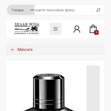
0
Mancera