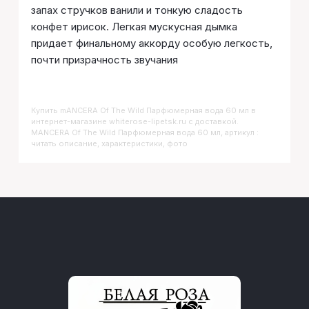
запах стручков ванили и тонкую сладость
конфет ирисок. Легкая мускусная дымка
придает финальному аккорду особую легкость,
почти призрачность звучания
Купить
MANCERA Of The Wild Парфюмерная вода 60 мл
в
интернет-магазине whiterose-lipetsk.ru с доставкой.
MANCERA Of The Wild Парфюмерная вода 60 мл, артикул :
читать описание, характеристики, фото