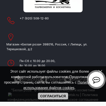
+7 (920) 508-12-80
Магазин «Белая роза» 398016, Россия, г.Липецк, ул.
Терешковой, д.2
Пн-Сб с 10.00 до 20.00,
Вс 10.00 до 18.00
Этот сайт использует файлы cookies для более
комфортной работы пользователя. Продолжая
WhatsApp
Telegram
ВКонтакте
просмотр страниц сайта, вы соглашаетесь с
Политикой
использования файлов cookies
.
"Белая роза" © Магазин парфюмерии и косметики
www.whiterose-lipetsk.ru
|
Политика
СОГЛАСИТЬСЯ
конфиденциальности
|
Пользовательское соглашение