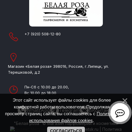
+7 (920) 508-12-80
Магазин «Белая роза» 398016, Россия, г.Липецк, ул.
Терешковой, д.2
Пн-Сб с 10.00 до 20.00,
Вс 10.00 до 18.00
Этот сайт использует файлы cookies для более
комфортной работы пользователя. Продолжая
WhatsApp
Telegram
ВКонтакте
просмотр страниц сайта, вы соглашаетесь с
Политикой
использования файлов cookies
.
"Белая роза" © Магазин парфюмерии и косметики
www.whiterose-lipetsk.ru
|
Политика
СОГЛАСИТЬСЯ