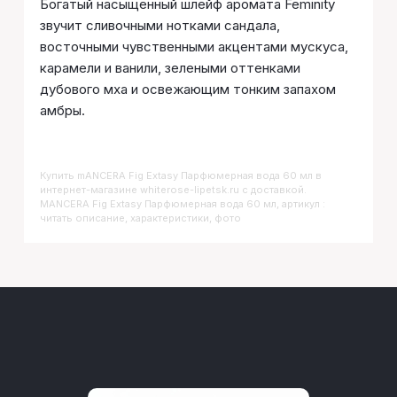
Богатый насыщенный шлейф аромата Feminity
звучит сливочными нотками сандала,
восточными чувственными акцентами мускуса,
карамели и ванили, зелеными оттенками
дубового мха и освежающим тонким запахом
амбры.
Купить
MANCERA Fig Extasy Парфюмерная вода 60 мл
в
интернет-магазине whiterose-lipetsk.ru с доставкой.
MANCERA Fig Extasy Парфюмерная вода 60 мл, артикул :
читать описание, характеристики, фото