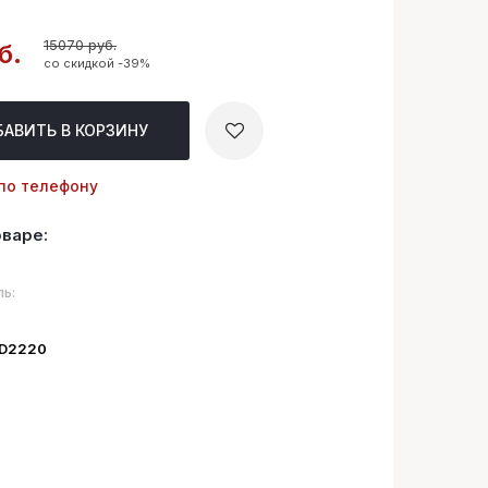
15070 руб.
б.
со скидкой -39%
БАВИТЬ
В КОРЗИНУ
по телефону
оваре:
ь:
ID2220