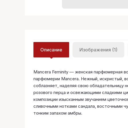
Описание
Изображения (1)
Mancera Feminity — женская парфюмерная во
парфюмерии Mancera. Нежный, искристый, во
соблазняет, наделяя свою обладательницу 
розового перца и освежающими сладкими ци
композиции изысканным звучанием цветочног
сливочными нотками сандала, восточными ч
тонким запахом амбры.