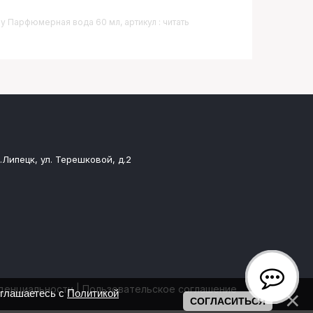
sy Парфюмерная вода 60 мл, артикул : читать
.Липецк, ул. Терешковой, д.2
денциальности
|
Пользовательское соглашение
оглашаетесь с
Политикой
СОГЛАСИТЬСЯ