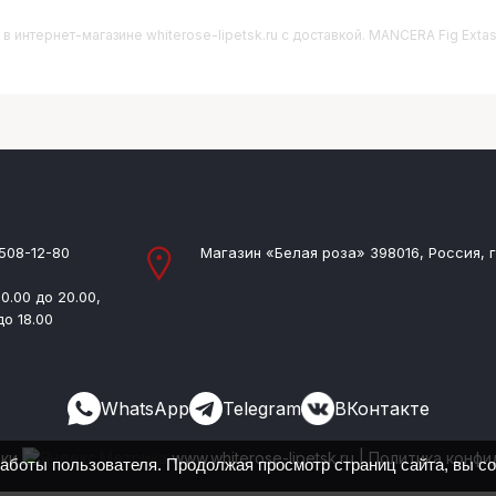
в интернет-магазине whiterose-lipetsk.ru с доставкой. MANCERA Fig Exta
 508-12-80
Магазин «Белая роза» 398016, Россия, г
0.00 до 20.00,
до 18.00
WhatsApp
Telegram
ВКонтакте
ики
www.whiterose-lipetsk.ru
|
Политика конфи
работы пользователя. Продолжая просмотр страниц сайта, вы с