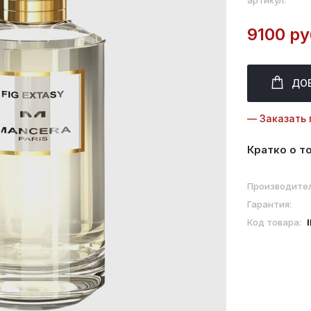
артикул:
9100 ру
ДО
— Заказать 
Кратко о т
Производител
Гарантия:
Код товара: