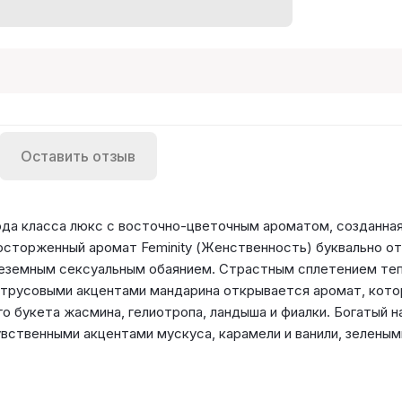
Оставить отзыв
да класса люкс с восточно-цветочным ароматом, созданная
сторженный аромат Feminity (Женственность) буквально от
неземным сексуальным обаянием. Страстным сплетением теп
трусовыми акцентами мандарина открывается аромат, кото
о букета жасмина, гелиотропа, ландыша и фиалки. Богатый н
увственными акцентами мускуса, карамели и ванили, зелены