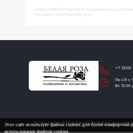
Купить
MANCERA Fig Extasy Парфюмерная вода 60 мл
описание, характеристики, фото
+7 (920)
Пн-Сб с 1
Вс 10.00 
"Белая роза" © Магазин парфюмерии и космет
Этот сайт использует файлы cookies для более комфортной 
использования файлов cookies
.