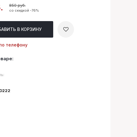
850 руб.
.
со скидкой -76%
БАВИТЬ
В КОРЗИНУ
по телефону
оваре:
ь:
ID222