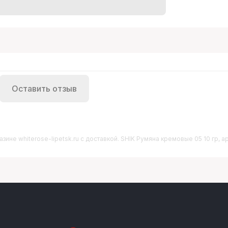
Оставить отзыв
зине whiterose-lipetsk.ru с доставкой. SHIK Румяна кремовые 05 10 гр, ар