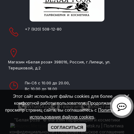
+7 (920) 508-12-80
Магазин «Белая роза» 398016, Россия, г.Липецк, ул.
Терешковой, д.2
Пн-Сб с 10.00 до 20.00,
Вс 10.00 до 18.00
Этот сайт использует файлы cookies для более
комфортной работы пользователя. Продолжая
WhatsApp
Telegram
ВКонтакте
просмотр страниц сайта, вы соглашаетесь с
Политикой
использования файлов cookies
.
"Белая роза" © Магазин парфюмерии и косметики
www.whiterose-lipetsk.ru
|
Политика
СОГЛАСИТЬСЯ
конфиденциальности
|
Пользовательское соглашение