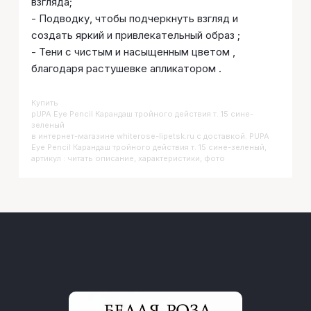
взгляда;
- Подводку, чтобы подчеркнуть взгляд и
создать яркий и привлекательный образ ;
- Тени с чистым и насыщенным цветом ,
благодаря растушевке апликатором .
Купить
PUPA Eye Pencil Карандаш тройного действия т. 15 сине-
зеленый
в интернет-магазине whiterose-lipetsk.ru с доставкой. PUPA
Eye Pencil Карандаш тройного действия т. 15 сине-зеленый,
артикул : читать описание, характеристики, фото