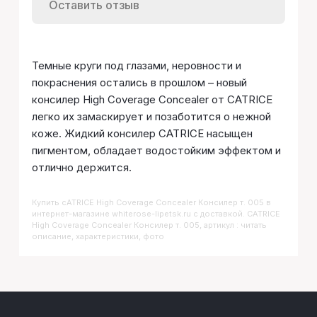
Оставить отзыв
Темные круги под глазами, неровности и
покраснения остались в прошлом – новый
консилер High Coverage Concealer от CATRICE
легко их замаскирует и позаботится о нежной
коже. Жидкий консилер CATRICE насыщен
пигментом, обладает водостойким эффектом и
отлично держится.
Купить
CATRICE High Coverage Concealer Консилер т. 005
в
интернет-магазине whiterose-lipetsk.ru с доставкой. CATRICE
High Coverage Concealer Консилер т. 005, артикул : читать
описание, характеристики, фото