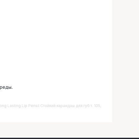
реды.
ng Lasting Lip Pensil Стойкий карандаш для губ т. 105,