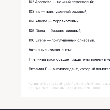
102 Aphrodite — нежный персиковый;
103 Iris — приглушенный розовый;
104 Athena — терракотовый;
105 Diona — бежево-лиловый;
106 Eirene — приглушенный сливовый.
Активные компоненты:
Пчелиный воск создает защитную пленку и у
Витамин Е — антиоксидант, который помога
Купить
SHIK Long Lasting Lip Pensil Стойкий карандаш д
артикул : читать описание, характеристики, фото