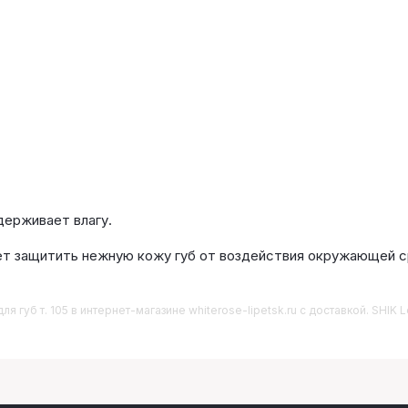
держивает влагу.
ет защитить нежную кожу губ от воздействия окружающей с
ля губ т. 105
в интернет-магазине whiterose-lipetsk.ru с доставкой. SHIK Lo