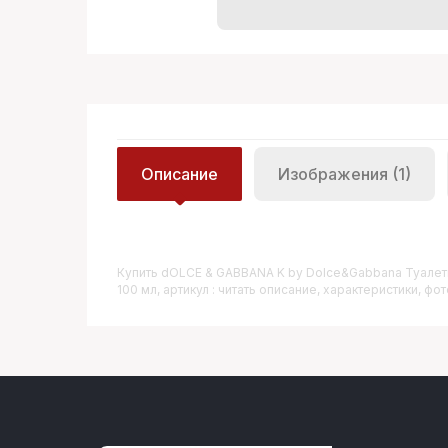
Описание
Изображения (1)
Купить
DOLCE & GABBANA K by Dolce&Gabbana Туалет
100 мл, артикул : читать описание, характеристики, фот