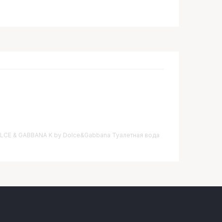
 DOLCE & GABBANA K by Dolce&Gabbana Туалетная вода