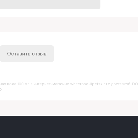
Оставить отзыв
ная вода 100 мл
в интернет-магазине whiterose-lipetsk.ru с доставкой.
о