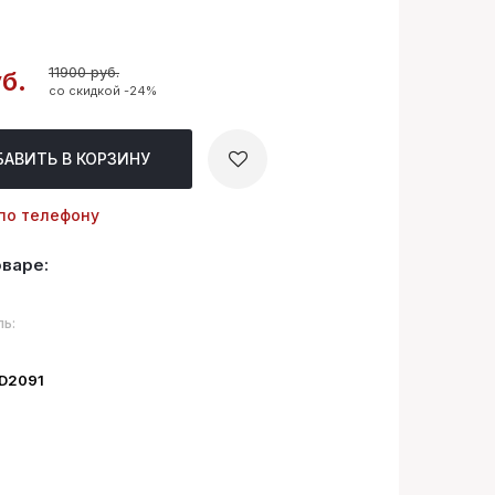
11900 руб.
б.
со скидкой -24%
БАВИТЬ
В КОРЗИНУ
по телефону
оваре:
ь:
ID2091