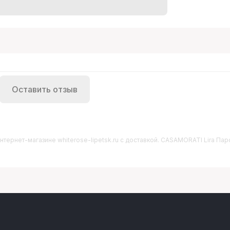
Оставить отзыв
нтернет-магазине whiterose-lipetsk.ru с доставкой. CASAMORATI Lira Пар