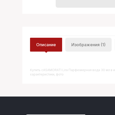
Описание
Изображения (1)
Купить
CASAMORATI Lira Парфюмерная вода 30 мл
в и
характеристики, фото