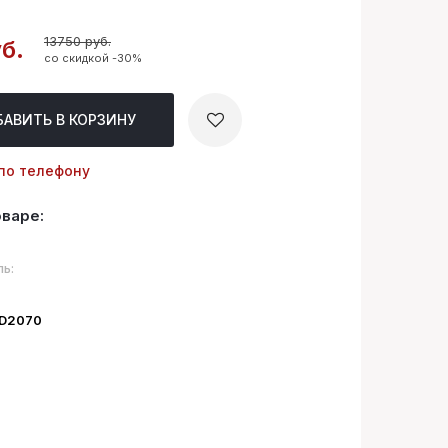
13750 руб.
б.
со скидкой -30%
БАВИТЬ
В КОРЗИНУ
по телефону
оваре:
ь:
ID2070