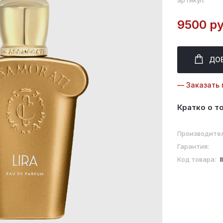
артикул:
9500 ру
ДО
— Заказать 
Кратко о т
Производител
Гарантия:
Код товара: