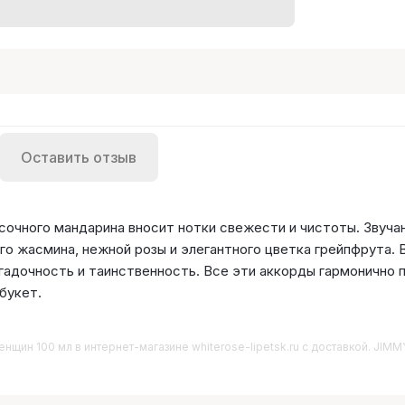
Оставить отзыв
 сочного мандарина вносит нотки свежести и чистоты. Звуч
го жасмина, нежной розы и элегантного цветка грейпфрута.
гадочность и таинственность. Все эти аккорды гармонично 
букет.
женщин 100 мл
в интернет-магазине whiterose-lipetsk.ru с доставкой. JIMM