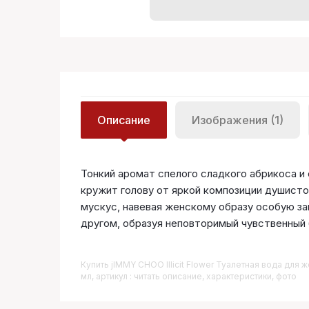
Описание
Изображения (1)
Тонкий аромат спелого сладкого абрикоса и
кружит голову от яркой композиции душисто
мускус, навевая женскому образу особую за
другом, образуя неповторимый чувственный 
Купить
JIMMY CHOO Illicit Flower Туалетная вода для 
мл, артикул : читать описание, характеристики, фото