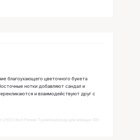
ание благоухающего цветочного букета
 Восточные нотки добавляют сандал и
перекликаются и взаимодействуют друг с
Y CHOO Illicit Flower Туалетная вода для женщин 100