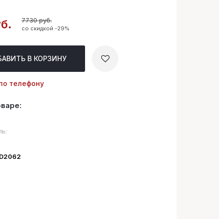
7730 руб.
б.
со скидкой -29%
БАВИТЬ
В КОРЗИНУ
по телефону
оваре:
ь:
ID2062