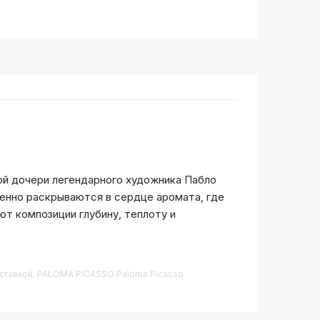
ой дочери легендарного художника Пабло
енно раскрываются в сердце аромата, где
ют композиции глубину, теплоту и
доставкой. PALOMA PICASSO Paloma Picasso