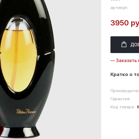
артикул:
3950 ру
ДО
— Заказать 
Кратко о т
Производител
Гарантия:
Код товара: