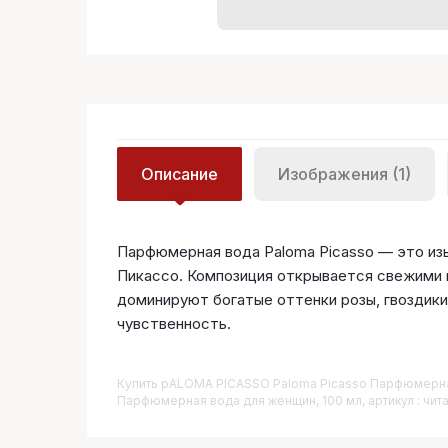
Описание
Изображения (1)
Парфюмерная вода Paloma Picasso — это изы
Пикассо. Композиция открывается свежими 
доминируют богатые оттенки розы, гвоздики 
чувственность.
Купить
PALOMA PICASSO Paloma Picasso Парфюмерна
Парфюмерная вода для женщин, 100 мл, артикул : чита