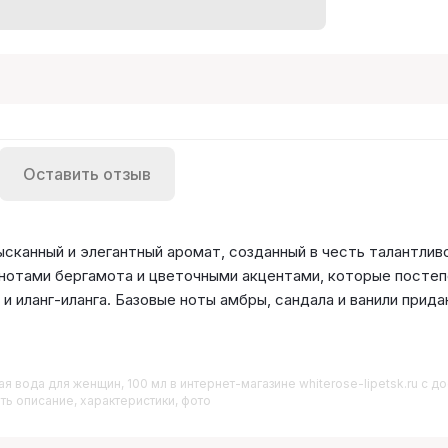
Оставить отзыв
сканный и элегантный аромат, созданный в честь талантлив
нотами бергамота и цветочными акцентами, которые постеп
и иланг-иланга. Базовые ноты амбры, сандала и ванили прида
я вода для женщин, 100 мл
в интернет-магазине whiterose-lipetsk.ru с 
ть описание, характеристики, фото