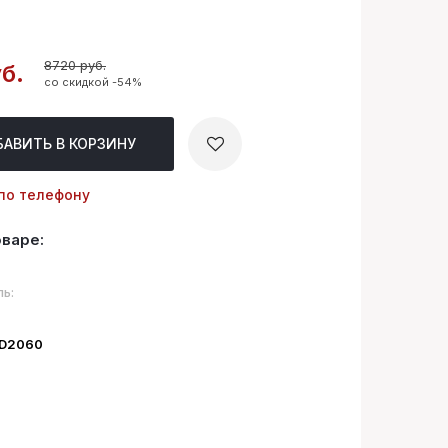
8720 руб.
б.
со скидкой -54%
БАВИТЬ
В КОРЗИНУ
по телефону
оваре:
ь:
ID2060