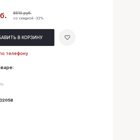
8510 руб.
б.
со скидкой -32%
БАВИТЬ
В КОРЗИНУ
по телефону
оваре:
ь:
ID2058