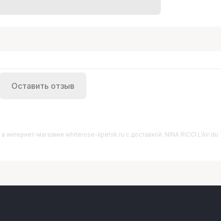
Оставить отзыв
л
в интернет-магазине whiterose-lipetsk.ru с доставкой. NINA RICCI L'Air du