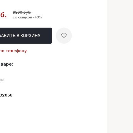
9800 руб.
б.
со скидкой -43%
БАВИТЬ
В КОРЗИНУ
по телефону
оваре:
ь:
ID2056