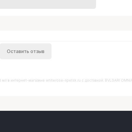
Оставить отзыв
0 мл
в интернет-магазине whiterose-lipetsk.ru с доставкой. BVLGARI OMNI