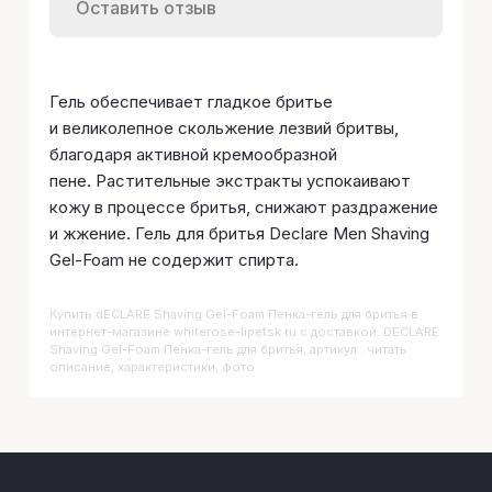
Оставить отзыв
Гель обеспечивает гладкое бритье
и великолепное скольжение лезвий бритвы,
благодаря активной кремообразной
пене. Растительные экстракты успокаивают
кожу в процессе бритья, снижают раздражение
и жжение. Гель для бритья Declare Men Shaving
Gel-Foam не содержит спирта.
Купить
DECLARE Shaving Gel-Foam Пенка-гель для бритья
в
интернет-магазине whiterose-lipetsk.ru с доставкой. DECLARE
Shaving Gel-Foam Пенка-гель для бритья, артикул : читать
описание, характеристики, фото