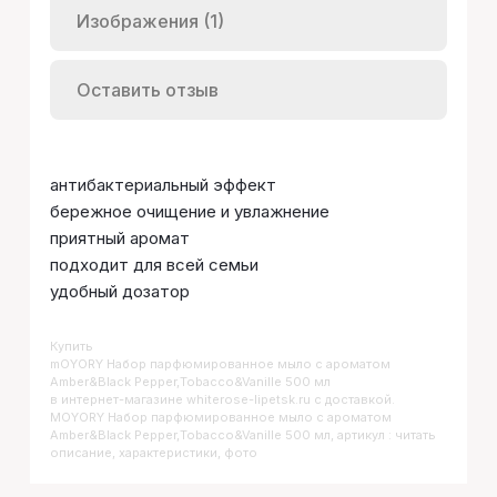
Изображения (1)
Оставить отзыв
антибактериальный эффект
бережное очищение и увлажнение
приятный аромат
подходит для всей семьи
удобный дозатор
Купить
MOYORY Набор парфюмированное мыло с ароматом
Amber&Black Pepper,Tobacco&Vanille 500 мл
в интернет-магазине whiterose-lipetsk.ru с доставкой.
MOYORY Набор парфюмированное мыло с ароматом
Amber&Black Pepper,Tobacco&Vanille 500 мл, артикул : читать
описание, характеристики, фото